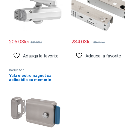
205.03
lei
284.03
lei
221.00
lei
294.11
lei
Adauga la favorite
Adauga la favorite
Incuietori
Yala electromagnetica
aplicabila cu memorie
mecanica. Montare
universala: stanga sau