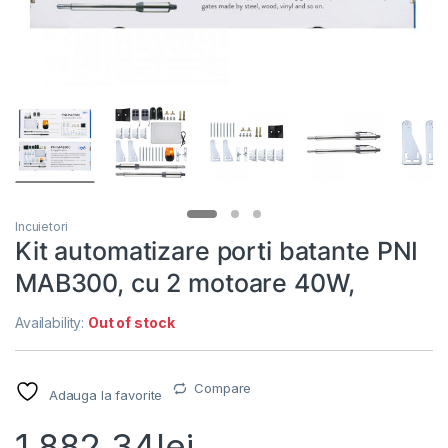
Incuietori
Kit automatizare porti batante PNI
MAB300, cu 2 motoare 40W,
Availability:
Out of stock
Compare
Adauga la favorite
1,882.34
lei