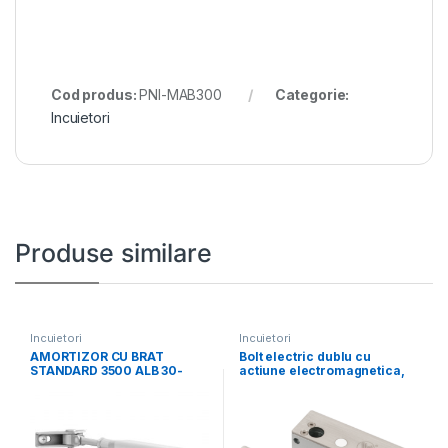
Cod produs:
PNI-MAB300
Categorie:
Incuietori
Produse similare
Incuietori
Incuietori
AMORTIZOR CU BRAT
Bolt electric dublu cu
STANDARD 3500 ALB 30-
actiune electromagnetica,
3500-0001-50-01
monitorizare, temporizare
si LED