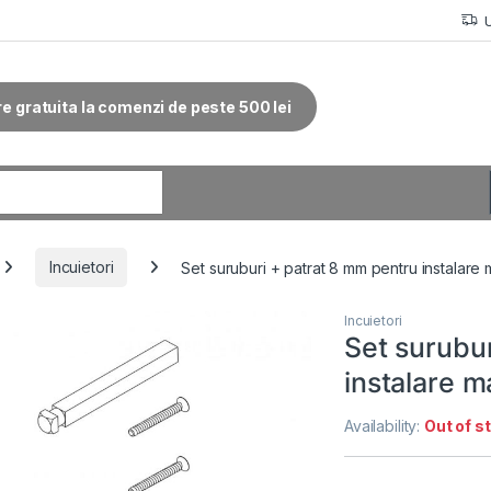
re gratuita la comenzi de peste 500 lei
r:
Incuietori
Set suruburi + patrat 8 mm pentru instalare
Incuietori
Set surubu
instalare m
Availability:
Out of s