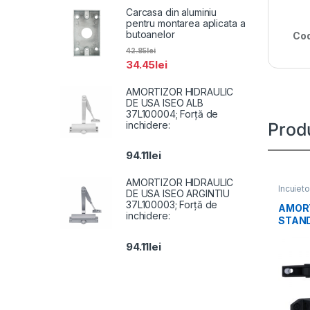
Carcasa din aluminiu
pentru montarea aplicata a
butoanelor
Cod
42.85
lei
34.45
lei
AMORTIZOR HIDRAULIC
DE USA ISEO ALB
37L100004; Forță de
inchidere:
Prod
94.11
lei
AMORTIZOR HIDRAULIC
Incuieto
DE USA ISEO ARGINTIU
37L100003; Forță de
AMORT
inchidere:
STAN
30-35
94.11
lei