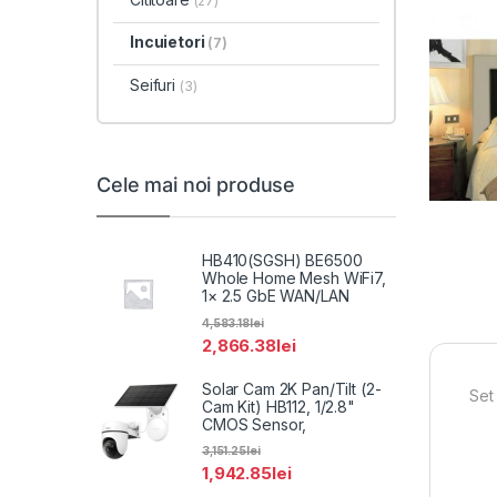
(27)
Incuietori
(7)
Seifuri
(3)
Cele mai noi produse
HB410(SGSH) BE6500
Whole Home Mesh WiFi7,
1× 2.5 GbE WAN/LAN
4,583.18
lei
2,866.38
lei
Solar Cam 2K Pan/Tilt (2-
Set
Cam Kit) HB112, 1/2.8"
CMOS Sensor,
3,151.25
lei
1,942.85
lei