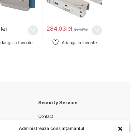
284.03
lei
9
lei
294.11
lei
dauga la favorite
Adauga la favorite
Security Service
Contact
Despre noi
Administrează consimțământul