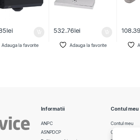
85
lei
532.76
lei
108.3
Adauga la favorite
Adauga la favorite
A
Informatii
Contul meu
ANPC
Contul meu
ASNPDCP
Comenzi