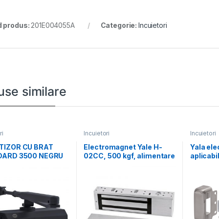
 produs:
201E004055A
Categorie:
Incuietori
use similare
ri
Incuietori
Incuietori
IZOR CU BRAT
Electromagnet Yale H-
Yala el
DARD 3500 NEGRU
02CC, 500 kgf, alimentare
aplicab
00-0001-55-01
12Vcc sau 24Vc, contact
mecanic
universa