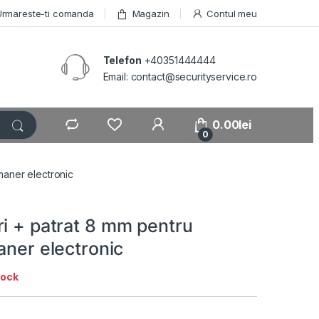
Urmareste-ti comanda
Magazin
Contul meu
Telefon
+40351444444
Email: contact@securityservice.ro
0.00
lei
0
 maner electronic
ri + patrat 8 mm pentru
aner electronic
tock