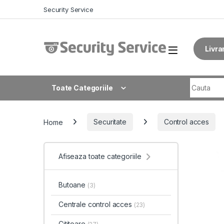
Skip to navigation
Skip to content
Security Service
Livra
Search fo
Toate Categoriile
Home
Securitate
Control acces
Afiseaza toate categoriile
Butoane
(3)
Centrale control acces
(23)
Cititoare