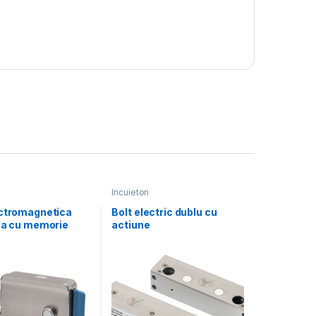
Incuietori
ectromagnetica
Bolt electric dublu cu
ila cu memorie
actiune
a. Montare
electromagnetica,
la: stanga sau
monitorizare, temporizare
si LED