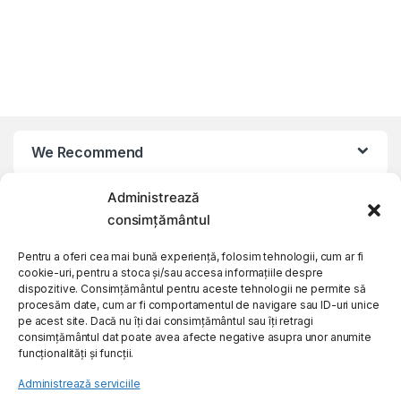
We Recommend
Administrează
My Account
consimțământul
Customer Care
Pentru a oferi cea mai bună experiență, folosim tehnologii, cum ar fi
cookie-uri, pentru a stoca și/sau accesa informațiile despre
dispozitive. Consimțământul pentru aceste tehnologii ne permite să
procesăm date, cum ar fi comportamentul de navigare sau ID-uri unice
About Us
pe acest site. Dacă nu îți dai consimțământul sau îți retragi
consimțământul dat poate avea afecte negative asupra unor anumite
funcționalități și funcții.
Administrează serviciile