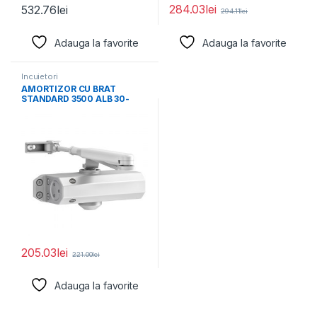
284.03
lei
532.76
lei
294.11
lei
Adauga la favorite
Adauga la favorite
Incuietori
AMORTIZOR CU BRAT
STANDARD 3500 ALB 30-
3500-0001-50-01
205.03
lei
221.00
lei
Adauga la favorite