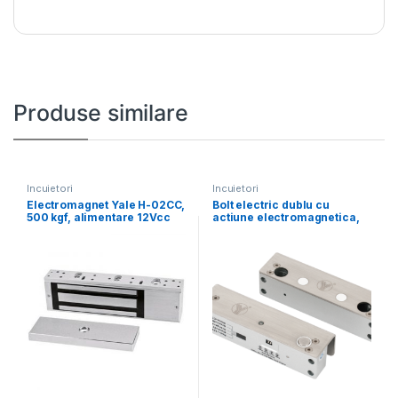
Produse similare
Incuietori
Incuietori
Electromagnet Yale H-02CC,
Bolt electric dublu cu
500 kgf, alimentare 12Vcc
actiune electromagnetica,
sau 24Vc, contact
monitorizare, temporizare
si LED