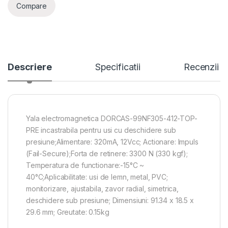
Compare
Descriere
Specificatii
Recenzii
Yala electromagnetica DORCAS-99NF305-412-TOP-
PRE incastrabila pentru usi cu deschidere sub
presiune;Alimentare: 320mA, 12Vcc; Actionare: Impuls
(Fail-Secure);Forta de retinere: 3300 N (330 kgf);
Temperatura de functionare:-15°C ~
40°C;Aplicabilitate: usi de lemn, metal, PVC;
monitorizare, ajustabila, zavor radial, simetrica,
deschidere sub presiune; Dimensiuni: 91.34 x 18.5 x
29.6 mm; Greutate: 0.15kg