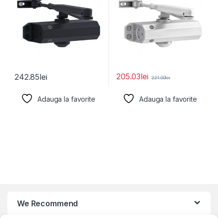
205.03
lei
242.85
lei
221.00
lei
Adauga la favorite
Adauga la favorite
We Recommend