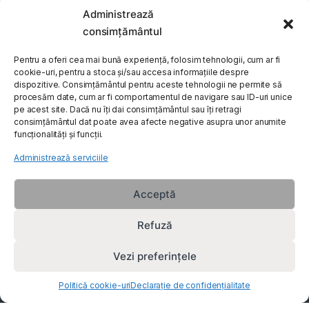
Administrează
My Account
consimțământul
Customer Care
Pentru a oferi cea mai bună experiență, folosim tehnologii, cum ar fi
cookie-uri, pentru a stoca și/sau accesa informațiile despre
dispozitive. Consimțământul pentru aceste tehnologii ne permite să
procesăm date, cum ar fi comportamentul de navigare sau ID-uri unice
About Us
pe acest site. Dacă nu îți dai consimțământul sau îți retragi
consimțământul dat poate avea afecte negative asupra unor anumite
funcționalități și funcții.
Administrează serviciile
Acceptă
Refuză
Vezi preferințele
Politică cookie-uri
Declarație de confidențialitate