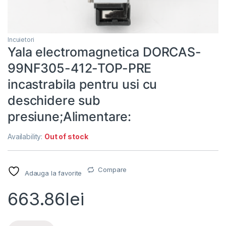
Incuietori
Yala electromagnetica DORCAS-
99NF305-412-TOP-PRE
incastrabila pentru usi cu
deschidere sub
presiune;Alimentare:
Availability:
Out of stock
Compare
Adauga la favorite
663.86
lei