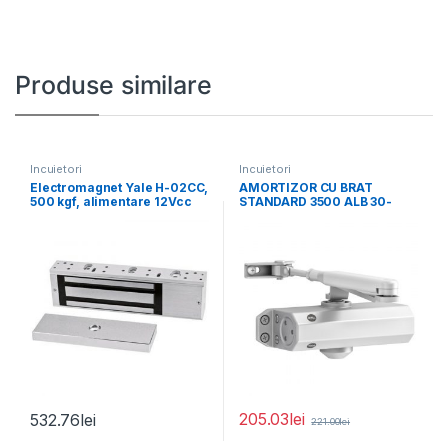
Produse similare
Incuietori
Incuietori
Electromagnet Yale H-02CC,
AMORTIZOR CU BRAT
500 kgf, alimentare 12Vcc
STANDARD 3500 ALB 30-
sau 24Vc, contact
3500-0001-50-01
205.03
lei
532.76
lei
221.00
lei