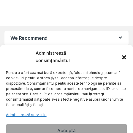
We Recommend
Administrează
My Account
consimțământul
Customer Care
Pentru a oferi cea mai bună experiență, folosim tehnologii, cum ar fi
cookie-uri, pentru a stoca și/sau accesa informațiile despre
dispozitive. Consimțământul pentru aceste tehnologii ne permite să
procesăm date, cum ar fi comportamentul de navigare sau ID-uri unice
About Us
pe acest site. Dacă nu îți dai consimțământul sau îți retragi
consimțământul dat poate avea afecte negative asupra unor anumite
funcționalități și funcții.
Administrează serviciile
Acceptă