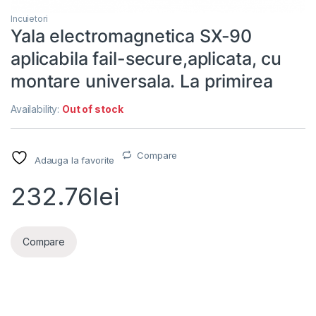
Incuietori
Yala electromagnetica SX-90
aplicabila fail-secure,aplicata, cu
montare universala. La primirea
Availability:
Out of stock
Compare
Adauga la favorite
232.76
lei
Compare