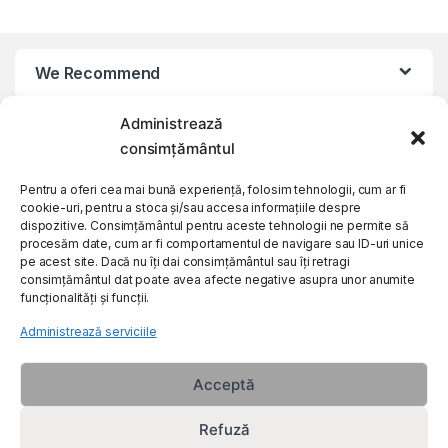
We Recommend
Administrează
My Account
consimțământul
Customer Care
Pentru a oferi cea mai bună experiență, folosim tehnologii, cum ar fi
cookie-uri, pentru a stoca și/sau accesa informațiile despre
dispozitive. Consimțământul pentru aceste tehnologii ne permite să
procesăm date, cum ar fi comportamentul de navigare sau ID-uri unice
About Us
pe acest site. Dacă nu îți dai consimțământul sau îți retragi
consimțământul dat poate avea afecte negative asupra unor anumite
funcționalități și funcții.
Administrează serviciile
Acceptă
Refuză