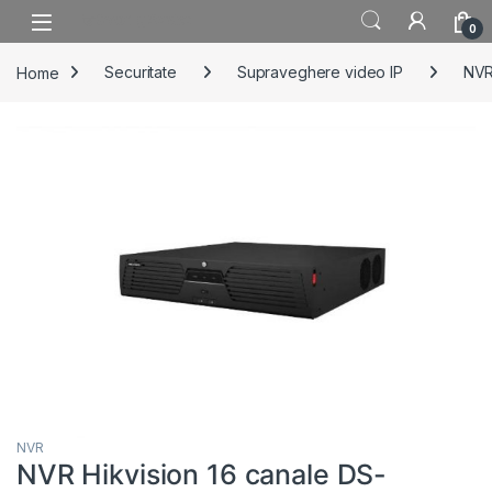
Skip to navigation
Skip to content
0
Home
Securitate
Supraveghere video IP
NV
NVR
NVR Hikvision 16 canale DS-