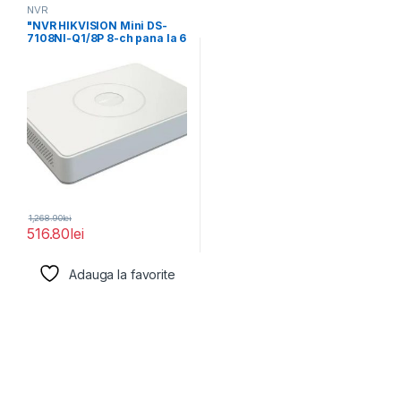
NVR
"NVR HIKVISION Mini DS-
7108NI-Q1/8P 8-ch pana la 6
MP
1,268.90
lei
516.80
lei
Adauga la favorite