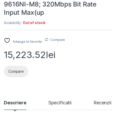
9616NI-M8; 320Mbps Bit Rate
Input Max(up
Availability:
Out of stock
Compare
Adauga la favorite
15,223.52
lei
Compare
Descriere
Specificatii
Recenzii