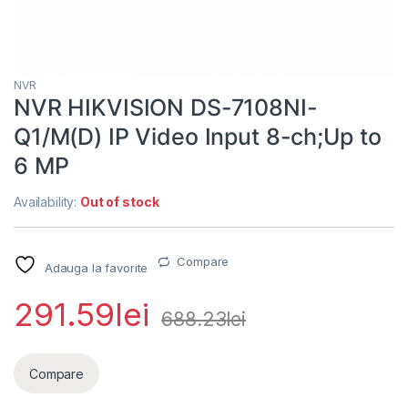
NVR
NVR HIKVISION DS-7108NI-
Q1/M(D) IP Video Input 8-ch;Up to
6 MP
Availability:
Out of stock
Compare
Adauga la favorite
291.59
lei
688.23
lei
Compare