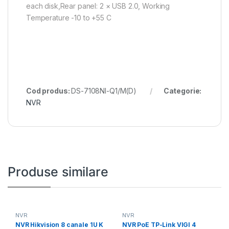
each disk,Rear panel: 2 × USB 2.0, Working
Temperature -10 to +55 C
Cod produs:
DS-7108NI-Q1/M(D)
Categorie:
NVR
Produse similare
NVR
NVR
NVR Hikvision 8 canale 1U K
NVR PoE TP-Link VIGI 4