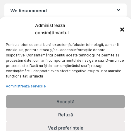
We Recommend
Administrează
My Account
consimțământul
Customer Care
Pentru a oferi cea mai bună experiență, folosim tehnologii, cum ar fi
cookie-uri, pentru a stoca și/sau accesa informațiile despre
dispozitive. Consimțământul pentru aceste tehnologii ne permite să
procesăm date, cum ar fi comportamentul de navigare sau ID-uri unice
About Us
pe acest site. Dacă nu îți dai consimțământul sau îți retragi
consimțământul dat poate avea afecte negative asupra unor anumite
funcționalități și funcții.
Administrează serviciile
Acceptă
Refuză
Vezi preferințele