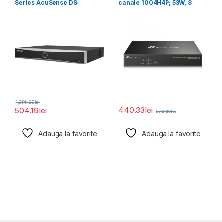
Series AcuSense DS-
canale 1004H4P; 53W, 8
7608NXI-K1(D); 1-ch@12
MP,1
1,356.29
lei
440.33
lei
504.19
lei
572.26
lei
Adauga la favorite
Adauga la favorite