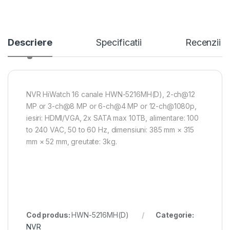
Descriere
Specificatii
Recenzii
NVR HiWatch 16 canale HWN-5216MH(D), 2-ch@12
MP or 3-ch@8 MP or 6-ch@4 MP or 12-ch@1080p,
iesiri: HDMI/VGA, 2x SATA max 10TB, alimentare: 100
to 240 VAC, 50 to 60 Hz, dimensiuni: 385 mm × 315
mm × 52 mm, greutate: 3kg.
Cod produs:
HWN-5216MH(D)
Categorie:
NVR