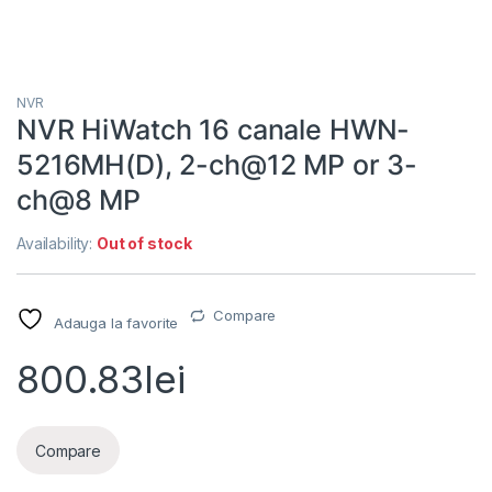
NVR
NVR HiWatch 16 canale HWN-
5216MH(D), 2-ch@12 MP or 3-
ch@8 MP
Availability:
Out of stock
Compare
Adauga la favorite
800.83
lei
Compare