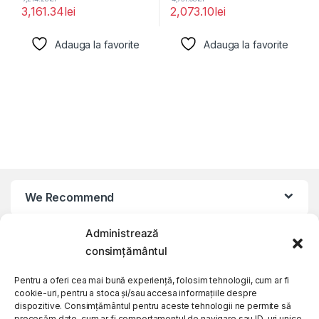
3,161.34
lei
2,073.10
lei
Adauga la favorite
Adauga la favorite
We Recommend
Administrează
My Account
consimțământul
Customer Care
Pentru a oferi cea mai bună experiență, folosim tehnologii, cum ar fi
cookie-uri, pentru a stoca și/sau accesa informațiile despre
dispozitive. Consimțământul pentru aceste tehnologii ne permite să
procesăm date, cum ar fi comportamentul de navigare sau ID-uri unice