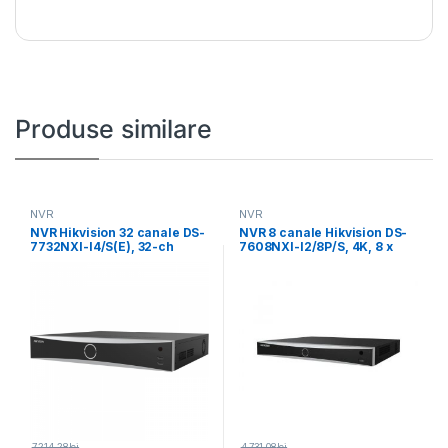
Produse similare
NVR
NVR
NVR Hikvision 32 canale DS-
NVR 8 canale Hikvision DS-
7732NXI-I4/S(E), 32-ch
7608NXI-I2/8P/S, 4K, 8 x
MP/24MP/12MP/8
POE, Acusens:
MP/6MP/5MP/4MP/3MP/108
0p/UXGA/720p/VGA/4CIF/D
CIF/2CIF/CIF/QCIF, iesiri:
2xHDMI
7,214.28
lei
4,731.08
lei