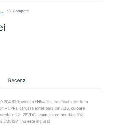
Compare
ite
ei
Recenzii
0.204.620; avizata EN54-3 si certificata conform
on – CPR); carcasa exterioara din ABS, culoare
alimentare 22- 28VDC; semnalizare acustica 102
2.5Ah/12V ( nu este inclusa)