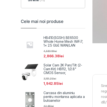
(11)
Cele mai noi produse
HB410(SGSH) BE6500
Whole Home Mesh WiFi7,
1× 2.5 GbE WAN/LAN
4,583.18
lei
2,866.38
lei
Solar Cam 2K Pan/Tilt (2-
Cam Kit) HB112, 1/2.8"
CMOS Sensor,
3,151.25
lei
1,942.85
lei
Sir
reg
Carcasa din aluminiu
pentru montarea aplicata a
ros
butoanelor
dB/
42.85
lei