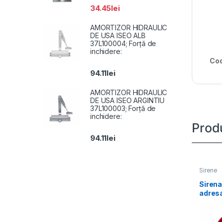
34.45
lei
AMORTIZOR HIDRAULIC
DE USA ISEO ALB
37L100004; Forță de
inchidere:
Cod
94.11
lei
AMORTIZOR HIDRAULIC
DE USA ISEO ARGINTIU
37L100003; Forță de
inchidere:
Prod
94.11
lei
Sirene
Sirena
adresa
culoar
trans