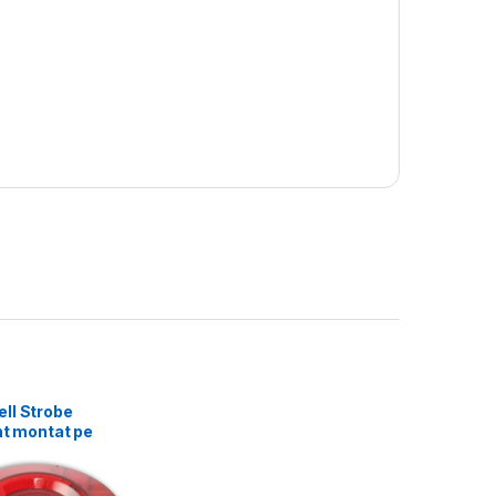
ll Strobe
nt montat pe
 lentila rosie si