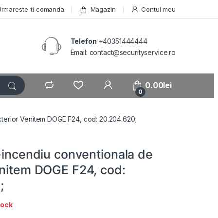
Urmareste-ti comanda
Magazin
Contul meu
Telefon
+40351444444
Email: contact@securityservice.ro
0.00
lei
0
xterior Venitem DOGE F24, cod: 20.204.620;
-incendiu conventionala de
enitem DOGE F24, cod:
;
tock