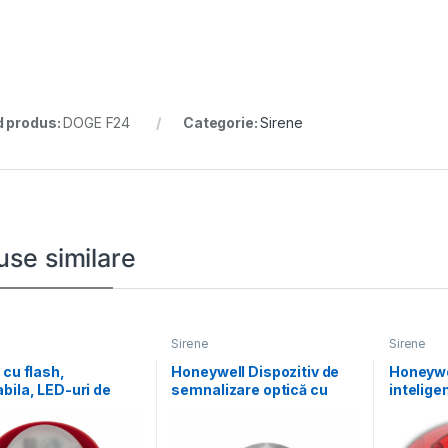
 produs:
DOGE F24
Categorie:
Sirene
use similare
Sirene
Sirene
 cu flash,
Honeywell Dispozitiv de
Honeywe
bila, LED-uri de
semnalizare optică cu
intelige
e rosie, lentila
carcasă de protecție IP
perete cu
parenta