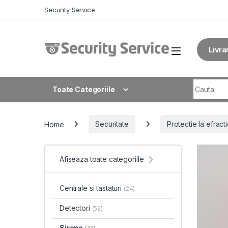
Skip to navigation
Skip to content
Security Service
Livra
Search fo
Toate Categoriile
Home
Securitate
Protectie la efract
Afiseaza toate categoriile
Centrale si tastaturi
(24)
Detectori
(52)
Sirene