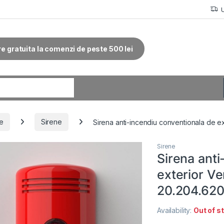
re gratuita la comenzi de peste 500 lei
r:
ie
Sirene
Sirena anti-incendiu conventionala de e
Sirene
Sirena anti
exterior V
20.204.620
Availability:
Out of s