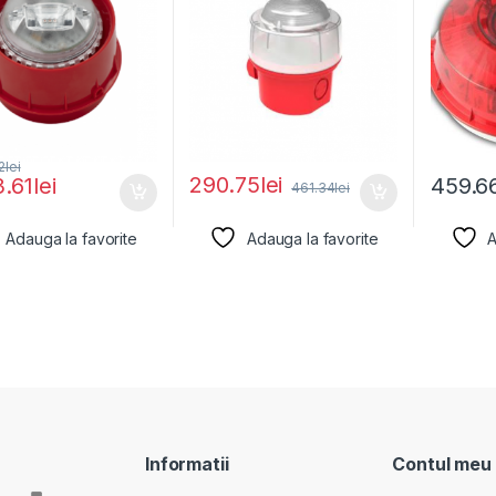
2
lei
290.75
lei
3.61
lei
459.6
461.34
lei
Adauga la favorite
Adauga la favorite
A
Informatii
Contul meu