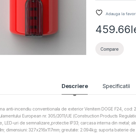
Adauga la favor
459.66
l
Compare
Descriere
Specificatii
ena anti-incendiu conventionala de exterior Venitem DOGE F24, cod: 2
ulamentului European nr. 305/2011/UE (Construction Products Regulati
ie, LED-uri de semnalizare,protectie IP33; carcasa interna din metal; 
1m; dimensiuni: 327x216x117mm; greutate: 2.094kg; suporta baterie de 