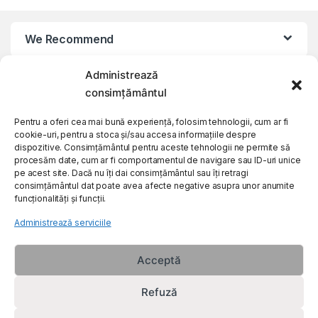
We Recommend
Administrează
My Account
consimțământul
Customer Care
Pentru a oferi cea mai bună experiență, folosim tehnologii, cum ar fi
cookie-uri, pentru a stoca și/sau accesa informațiile despre
dispozitive. Consimțământul pentru aceste tehnologii ne permite să
procesăm date, cum ar fi comportamentul de navigare sau ID-uri unice
About Us
pe acest site. Dacă nu îți dai consimțământul sau îți retragi
consimțământul dat poate avea afecte negative asupra unor anumite
funcționalități și funcții.
Administrează serviciile
Acceptă
Refuză