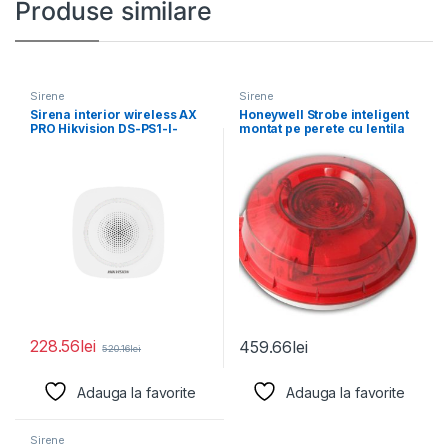
Produse similare
Sirene
Sirene
Sirena interior wireless AX
Honeywell Strobe inteligent
PRO Hikvision DS-PS1-I-
montat pe perete cu lentila
WE(B)-B(Blue Indicator);
rosie si
868MHz two-way
228.56
lei
459.66
lei
520.16
lei
Adauga la favorite
Adauga la favorite
Sirene