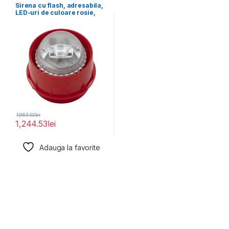
Sirena cu flash, adresabila,
LED-uri de culoare rosie,
lentila de
1,963.02
lei
1,244.53
lei
Adauga la favorite