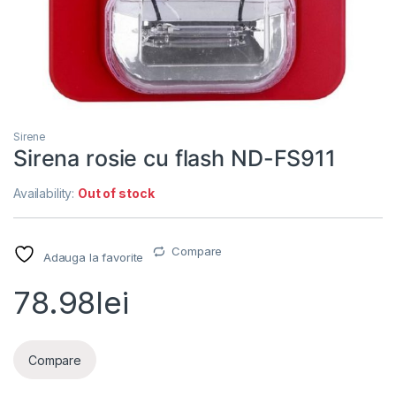
Sirene
Sirena rosie cu flash ND-FS911
Availability:
Out of stock
Compare
Adauga la favorite
78.98
lei
Compare