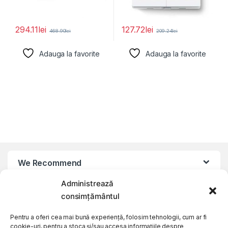
294.11
lei
127.72
lei
468.90
lei
209.24
lei
Adauga la favorite
Adauga la favorite
We Recommend
Administrează
My Account
consimțământul
Pentru a oferi cea mai bună experiență, folosim tehnologii, cum ar fi
Customer Care
cookie-uri, pentru a stoca și/sau accesa informațiile despre