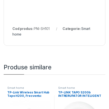
Cod produs:
PNI-SH101
Categorie:
Smart
home
Produse similare
Smart home
Smart home
TP-Link Wireless Smart Hub
TP-LINK TAPO S200b
Tapo H200, Frecventa:
INTRERUPATOR INTELIGENT
2.4GHz Wi-Fi &
(NECESITA HUB TAPO),
Standarde și