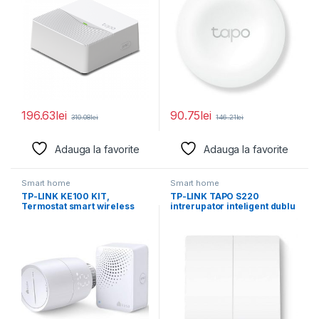
196.63
lei
90.75
lei
310.08
lei
146.21
lei
Adauga la favorite
Adauga la favorite
Smart home
Smart home
TP-LINK KE100 KIT,
TP-LINK TAPO S220
Termostat smart wireless
intrerupator inteligent dublu
pentru calorifer, 2.4 GHz
(NECESITA HUB TAPO),
Wireless: