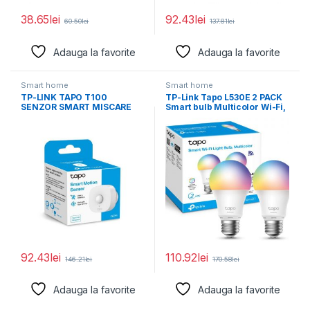
38.65
lei
92.43
lei
60.50
lei
137.81
lei
Adauga la favorite
Adauga la favorite
Smart home
Smart home
TP-LINK TAPO T100
TP-Link Tapo L530E 2 PACK
SENZOR SMART MISCARE
Smart bulb Multicolor Wi-Fi,
E27,
92.43
lei
110.92
lei
146.21
lei
170.58
lei
Adauga la favorite
Adauga la favorite