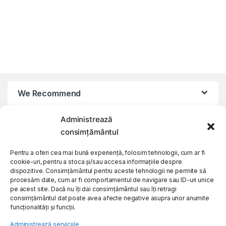
We Recommend
Administrează
My Account
consimțământul
Customer Care
Pentru a oferi cea mai bună experiență, folosim tehnologii, cum ar fi
cookie-uri, pentru a stoca și/sau accesa informațiile despre
dispozitive. Consimțământul pentru aceste tehnologii ne permite să
procesăm date, cum ar fi comportamentul de navigare sau ID-uri unice
About Us
pe acest site. Dacă nu îți dai consimțământul sau îți retragi
consimțământul dat poate avea afecte negative asupra unor anumite
funcționalități și funcții.
Administrează serviciile