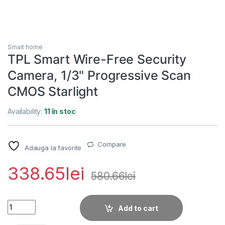
Smart home
TPL Smart Wire-Free Security
Camera, 1/3" Progressive Scan
CMOS Starlight
Availability:
11 în stoc
Compare
Adauga la favorite
338.65
lei
580.66
lei
TPL Smart Wire-Free Security Camera, 1/3" Progressive Scan
Add to cart