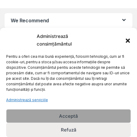
We Recommend
Administrează
My Account
consimțământul
Customer Care
Pentru a oferi cea mai bună experiență, folosim tehnologii, cum ar fi
cookie-uri, pentru a stoca și/sau accesa informațiile despre
dispozitive. Consimțământul pentru aceste tehnologii ne permite să
procesăm date, cum ar fi comportamentul de navigare sau ID-uri unice
About Us
pe acest site. Dacă nu îți dai consimțământul sau îți retragi
consimțământul dat poate avea afecte negative asupra unor anumite
funcționalități și funcții.
Administrează serviciile
Acceptă
Refuză