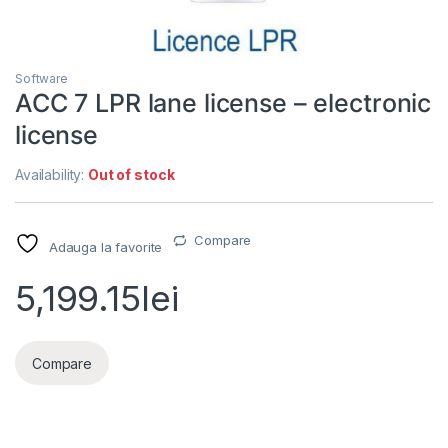
Software
ACC 7 LPR lane license – electronic
license
Availability:
Out of stock
Compare
Adauga la favorite
5,199.15
lei
Compare