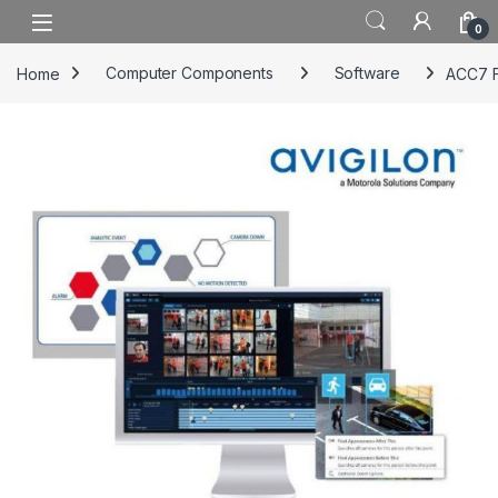
Skip to navigation
Skip to content
0
Home
Computer Components
Software
ACC7 Fa