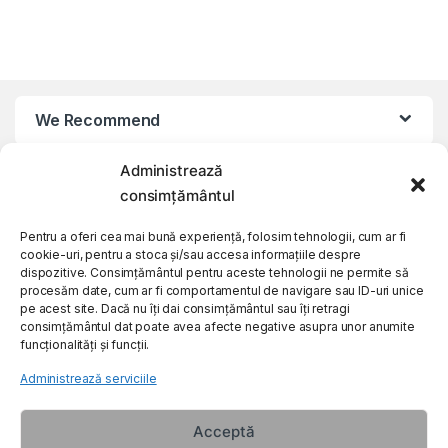
We Recommend
Administrează
My Account
consimțământul
Customer Care
Pentru a oferi cea mai bună experiență, folosim tehnologii, cum ar fi
cookie-uri, pentru a stoca și/sau accesa informațiile despre
dispozitive. Consimțământul pentru aceste tehnologii ne permite să
procesăm date, cum ar fi comportamentul de navigare sau ID-uri unice
About Us
pe acest site. Dacă nu îți dai consimțământul sau îți retragi
consimțământul dat poate avea afecte negative asupra unor anumite
funcționalități și funcții.
Administrează serviciile
Acceptă