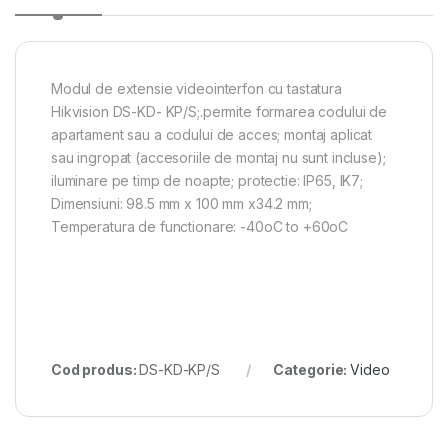
Modul de extensie videointerfon cu tastatura
Hikvision DS-KD- KP/S;.permite formarea codului de
apartament sau a codului de acces; montaj aplicat
sau ingropat (accesoriile de montaj nu sunt incluse);
iluminare pe timp de noapte; protectie: IP65, IK7;
Dimensiuni: 98.5 mm x 100 mm x34.2 mm;
Temperatura de functionare: -40oC to +60oC
Cod produs:
DS-KD-KP/S
Categorie:
Video