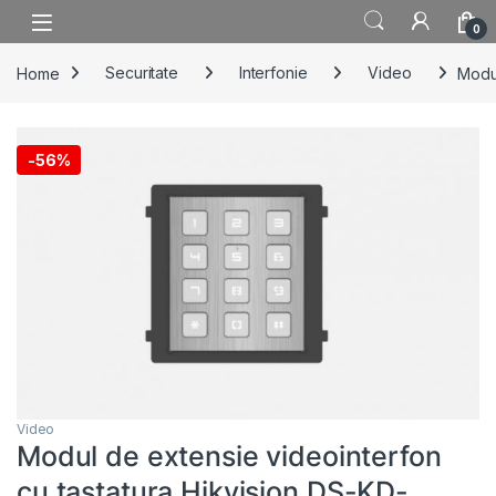
Skip to navigation
Skip to content
0
Home
Securitate
Interfonie
Video
Modul
-
56%
Video
Modul de extensie videointerfon
cu tastatura Hikvision DS-KD-