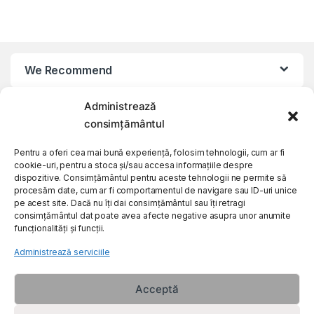
We Recommend
Administrează
My Account
consimțământul
Customer Care
Pentru a oferi cea mai bună experiență, folosim tehnologii, cum ar fi
cookie-uri, pentru a stoca și/sau accesa informațiile despre
dispozitive. Consimțământul pentru aceste tehnologii ne permite să
procesăm date, cum ar fi comportamentul de navigare sau ID-uri unice
About Us
pe acest site. Dacă nu îți dai consimțământul sau îți retragi
consimțământul dat poate avea afecte negative asupra unor anumite
funcționalități și funcții.
Administrează serviciile
Acceptă