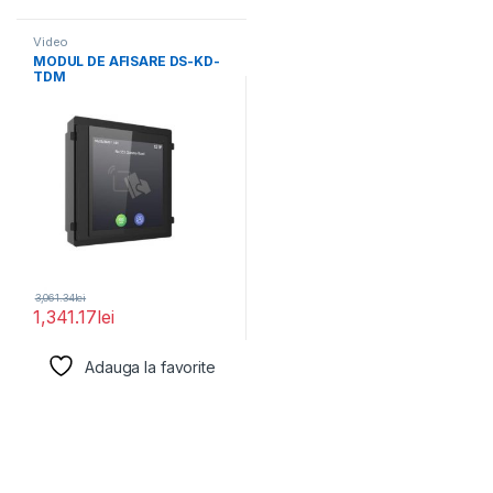
Video
MODUL DE AFISARE DS-KD-
TDM
3,061.34
lei
1,341.17
lei
Adauga la favorite