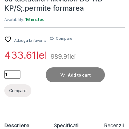
KP/S;.permite formarea
Availability:
16 în stoc
Compare
Adauga la favorite
433.61
lei
989.91
lei
Modul de extensie videointerfon cu tastatura Hikvision DS-K
Add to cart
Compare
Descriere
Specificatii
Recenzii