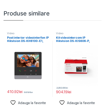
Produse similare
Video
Video
Post interior videointerfon IP
Kit videointercom IP
Hikvision DS-KH6100-E1,
Hikvision DS-KIS606-P,
4.3-inch colorful non-touch
contine: DS-KV6113-PE1(C) ×
screen,
1, DS-KH6110-WE1
2,063.86
lei
410.92
lei
904.19
lei
937.81
lei
Adauga la favorite
Adauga la favorite