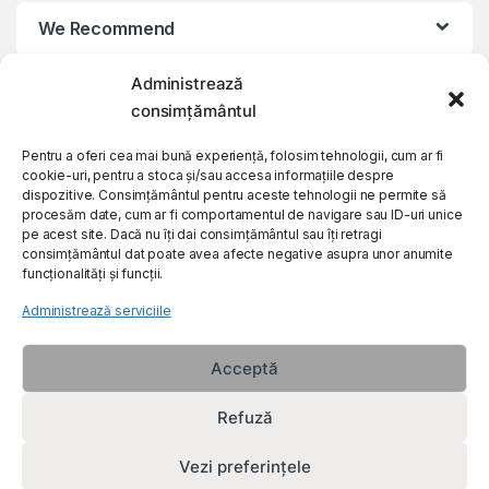
We Recommend
Administrează
My Account
consimțământul
Customer Care
Pentru a oferi cea mai bună experiență, folosim tehnologii, cum ar fi
cookie-uri, pentru a stoca și/sau accesa informațiile despre
dispozitive. Consimțământul pentru aceste tehnologii ne permite să
procesăm date, cum ar fi comportamentul de navigare sau ID-uri unice
About Us
pe acest site. Dacă nu îți dai consimțământul sau îți retragi
consimțământul dat poate avea afecte negative asupra unor anumite
funcționalități și funcții.
Administrează serviciile
Acceptă
Refuză
Vezi preferințele