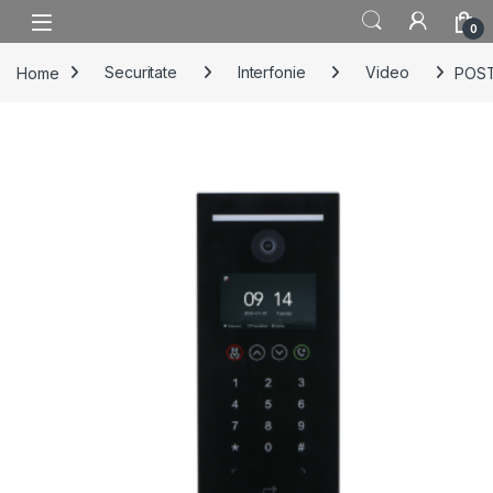
Skip to navigation
Skip to content
0
Home
Securitate
Interfonie
Video
POST