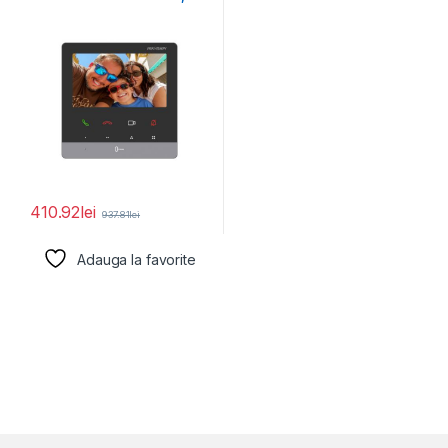
4.3-inch colorful non-touch
screen,
410.92
lei
937.81
lei
Adauga la favorite