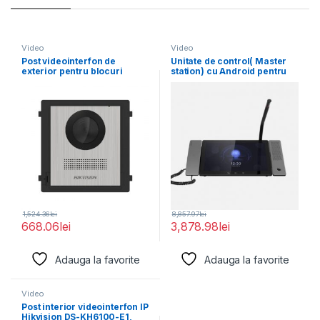
Video
Video
Post videointerfon de
Unitate de control( Master
exterior pentru blocuri
station) cu Android pentru
Hikvision DS-KD8003-IME1
videointerfonie Hikvision
(B)NS
1,524.36
lei
8,857.97
lei
668.06
lei
3,878.98
lei
Adauga la favorite
Adauga la favorite
Video
Post interior videointerfon IP
Hikvision DS-KH6100-E1,