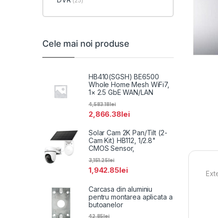
(25)
Cele mai noi produse
HB410(SGSH) BE6500
Whole Home Mesh WiFi7,
1× 2.5 GbE WAN/LAN
4,583.18
lei
2,866.38
lei
Solar Cam 2K Pan/Tilt (2-
Cam Kit) HB112, 1/2.8"
CMOS Sensor,
3,151.25
lei
1,942.85
lei
Ext
Carcasa din aluminiu
pentru montarea aplicata a
butoanelor
42.85
lei