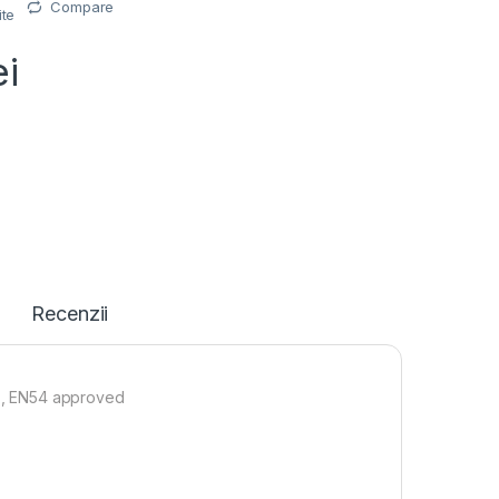
Compare
ite
ei
Recenzii
CE, EN54 approved