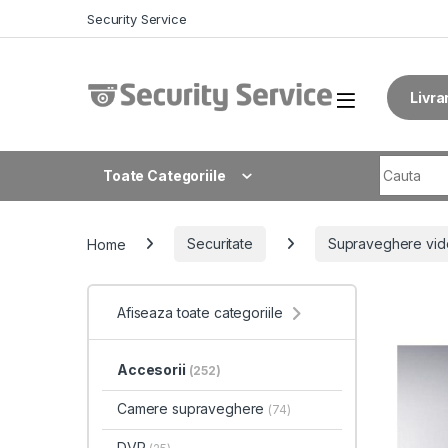
Skip to navigation
Skip to content
Security Service
Livra
Search fo
Toate Categoriile
Home
Securitate
Supraveghere vid
Afiseaza toate categoriile
Accesorii
(252)
Camere supraveghere
(74)
DVR