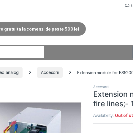
re gratuita la comenzi de peste 500 lei
r:
eo analog
Accesorii
Extension module for FS5200, 
Accesorii
Extension 
fire lines;-
Availability:
Out of s