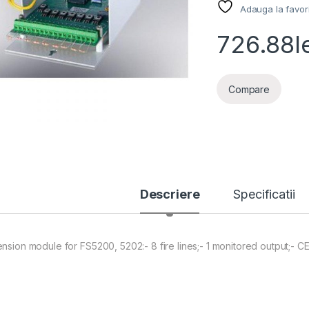
Adauga la favor
726.88
l
Compare
Descriere
Specificatii
ension module for FS5200, 5202:- 8 fire lines;- 1 monitored output;- 