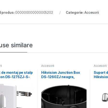
 produs:
000000000000005202
Categorie:
Accesorii
use similare
ii
Accesorii
Accesorii
 de montaj pe stalp
Hikvision Junction Box
Suport d
sion DS-1275ZJ-S-
DS-1260ZJ neagra,
Hikvisi
dimensiuni: 144 mm
compatibil cu bullet
pole-P;
camera, aliaj
alloy 1