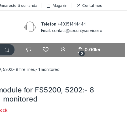
Urmareste-ti comanda
Magazin
Contul meu
Telefon
+40351444444
Email: contact@securityservice.ro
0.00
lei
0
5202:- 8 fire lines;- 1 monitored
module for FS5200, 5202:- 8
 1 monitored
tock