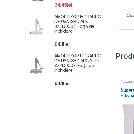
34.45
lei
Cod
AMORTIZOR HIDRAULIC
DE USA ISEO ALB
37L100004; Forță de
inchidere:
94.11
lei
Prod
AMORTIZOR HIDRAULIC
DE USA ISEO ARGINTIU
37L100003; Forță de
inchidere:
Accesor
94.11
lei
Suport
Hikvi
SUS, 