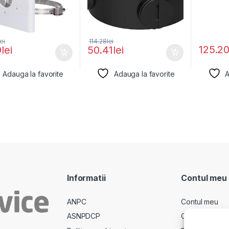
lei
114.28
lei
125.2
9
lei
50.41
lei
Adauga la favorite
Adauga la favorite
A
Informatii
Contul meu
ANPC
Contul meu
ASNPDCP
Comenzi