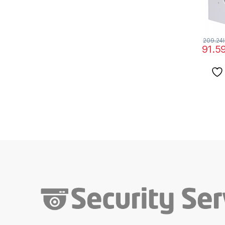
209.24
91.5