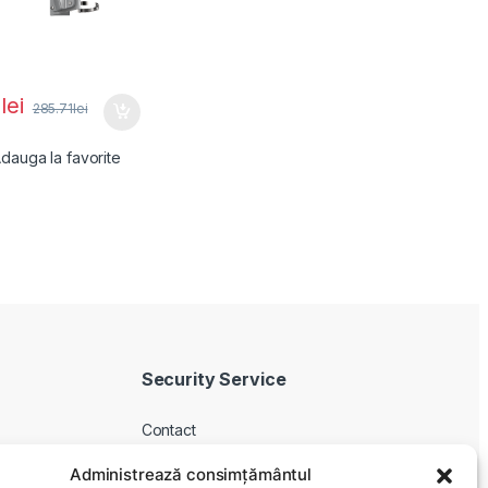
0
lei
285.71
lei
dauga la favorite
Security Service
Contact
Despre noi
Administrează consimțământul