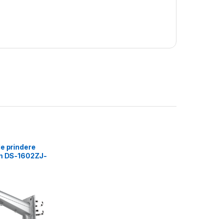
e prindere
on DS-1602ZJ-
 Grey Aluminum
17× 194×310mm