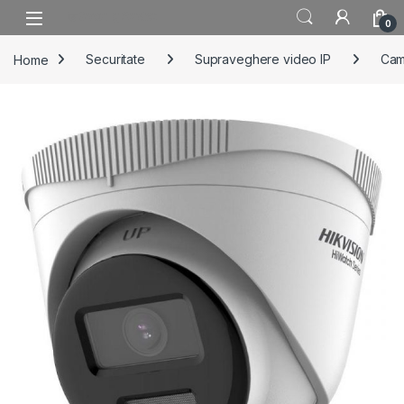
Skip to navigation
Skip to content
0
Home
Securitate
Supraveghere video IP
Cam