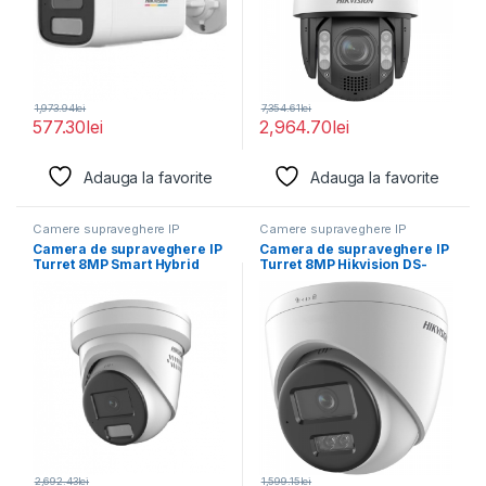
1,973.94
lei
7,354.61
lei
577.30
lei
2,964.70
lei
Adauga la favorite
Adauga la favorite
Camere supraveghere IP
Camere supraveghere IP
Camera de supraveghere IP
Camera de supraveghere IP
Turret 8MP Smart Hybrid
Turret 8MP Hikvision DS-
Light with
2CD1383G2-
LIUF(2.8MM);lentila fixa:
2,692.43
lei
1,599.15
lei