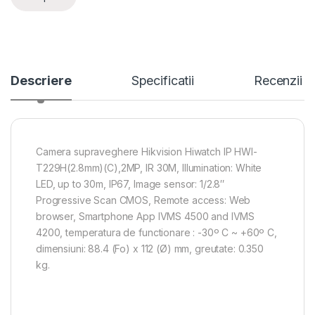
Descriere
Specificatii
Recenzii
Camera supraveghere Hikvision Hiwatch IP HWI-
T229H(2.8mm)(C),2MP, IR 30M, Illumination: White
LED, up to 30m, IP67, Image sensor: 1/2.8″
Progressive Scan CMOS, Remote access: Web
browser, Smartphone App IVMS 4500 and IVMS
4200, temperatura de functionare : -30º C ~ +60º C,
dimensiuni: 88.4 (Fo) x 112 (Ø) mm, greutate: 0.350
kg.