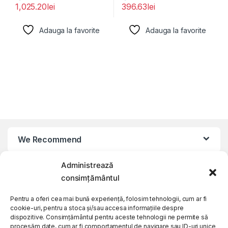
1,025.20
lei
396.63
lei
Adauga la favorite
Adauga la favorite
We Recommend
Administrează
My Account
consimțământul
Customer Care
Pentru a oferi cea mai bună experiență, folosim tehnologii, cum ar fi
cookie-uri, pentru a stoca și/sau accesa informațiile despre
dispozitive. Consimțământul pentru aceste tehnologii ne permite să
procesăm date, cum ar fi comportamentul de navigare sau ID-uri unice