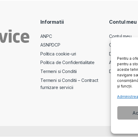
Informatii
Contul meu
ANPC
Contul meu
ASNPDCP
Comenzi
Politica cookie-uri
Descarcari
Pentru a ofe
Politica de Confidentialitate
Adrese
pentru a st
aceste tehn
Termeni si Conditii
Detalii cont
navigare sau
Termeni si Conditii – Contract
consimțămân
și funcții.
furnizare servicii
Administrea
Ac