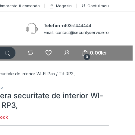
Urmareste-ti comanda
Magazin
Contul meu
Telefon
+40351444444
Email: contact@securityservice.ro
0.00
lei
0
itate de interior WI-FI Pan / Tilt RP3,
IP
ra securitate de interior WI-
t RP3,
tock