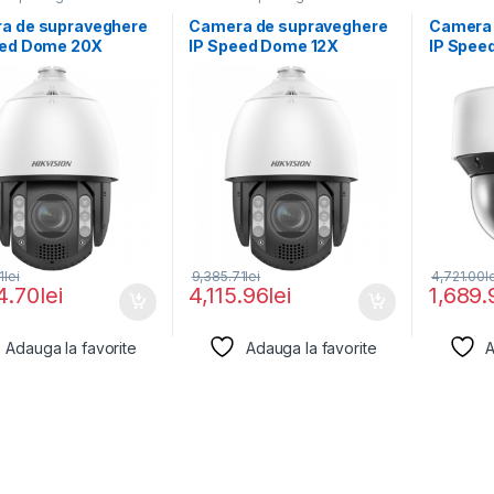
a de supraveghere
Camera de supraveghere
Camera 
eed Dome 20X
IP Speed Dome 12X
IP Spee
u 2MP Hikvision
ColorVu 4MP Hikvision
Powered
DarkFig
1
lei
9,385.71
lei
4,721.00
l
4.70
lei
4,115.96
lei
1,689.
Adauga la favorite
Adauga la favorite
A