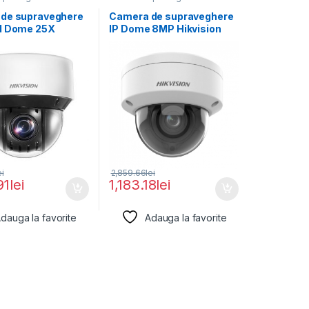
de supraveghere
Camera de supraveghere
d Dome 25X
IP Dome 8MP Hikvision
 by
DS-2CD2786G2HT-
hter2MP
IZS(2.8-12MM)(EF), lentila
ei
2,859.66
lei
91
lei
1,183.18
lei
dauga la favorite
Adauga la favorite