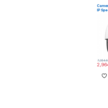
Camer
IP Sp
ColorV
7,354.6
2,96