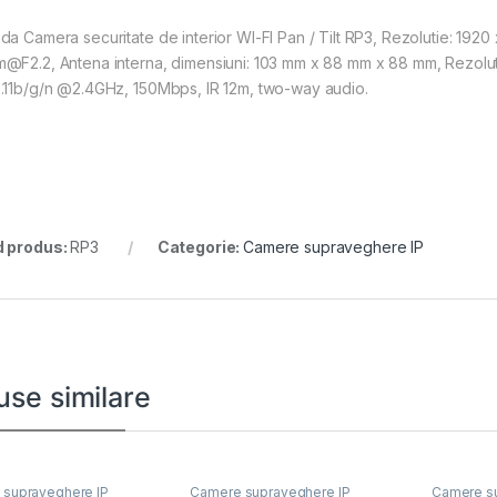
da Camera securitate de interior WI-FI Pan / Tilt RP3, Rezolutie: 192
@F2.2, Antena interna, dimensiuni: 103 mm x 88 mm x 88 mm, Rezoluti
.11b/g/n @2.4GHz, 150Mbps, IR 12m, two-way audio.
 produs:
RP3
Categorie:
Camere supraveghere IP
use similare
supraveghere IP
Camere supraveghere IP
Camere su