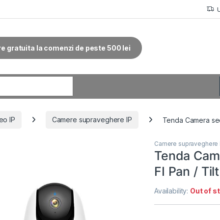
re gratuita la comenzi de peste 500 lei
r:
eo IP
Camere supraveghere IP
Tenda Camera secur
Camere supraveghere 
Tenda Came
FI Pan / Til
Availability:
Out of s