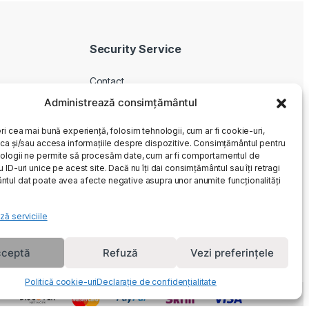
Security Service
Contact
Despre noi
Administrează consimțământul
Livrare produse
ri cea mai bună experiență, folosim tehnologii, cum ar fi cookie-uri,
Service si garantie
oca și/sau accesa informațiile despre dispozitive. Consimțământul pentru
ologii ne permite să procesăm date, cum ar fi comportamentul de
Cum cumpar
 ID-uri unice pe acest site. Dacă nu îți dai consimțământul sau îți retragi
Returnari
tul dat poate avea afecte negative asupra unor anumite funcționalități
ză serviciile
ceptă
Refuză
Vezi preferințele
Politică cookie-uri
Declarație de confidențialitate