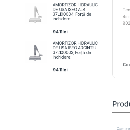
AMORTIZOR HIDRAULIC
DE USA ISEO ALB
Ten
37L100004; Forță de
4mm
inchidere:
802
94.11
lei
AMORTIZOR HIDRAULIC
DE USA ISEO ARGINTIU
37L100003; Forță de
inchidere:
Cod
94.11
lei
Prod
Camere 