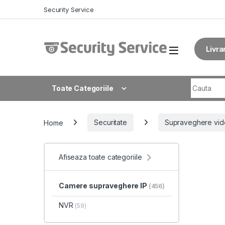
Skip to navigation
Skip to content
Security Service
Livra
Search fo
Toate Categoriile
Home
Securitate
Supraveghere vid
Afiseaza toate categoriile
Camere supraveghere IP
(456)
NVR
(59)