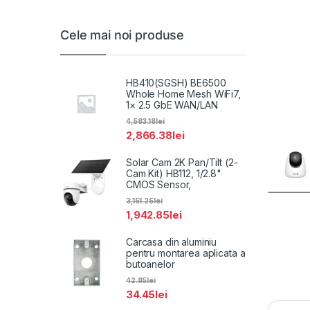
Cele mai noi produse
HB410(SGSH) BE6500
Whole Home Mesh WiFi7,
1× 2.5 GbE WAN/LAN
4,583.18
lei
2,866.38
lei
Solar Cam 2K Pan/Tilt (2-
Cam Kit) HB112, 1/2.8"
CMOS Sensor,
3,151.25
lei
1,942.85
lei
Carcasa din aluminiu
pentru montarea aplicata a
butoanelor
42.85
lei
34.45
lei