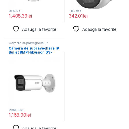
3,115.12
lei
1,168.06
lei
1,408.39
lei
342.01
lei
Adauga la favorite
Adauga la favorite
Camere supraveghere IP
Camera de supraveghere IP
Bullet 8MP Hikvision DS-
2CD2T86G2H-2I(2.8MM)
(EF), lentila
2,666.38
lei
1,168.90
lei
Adauga la favorite