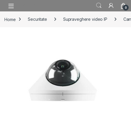
Skip to navigation
Skip to content
0
Home
Securitate
Supraveghere video IP
Cam