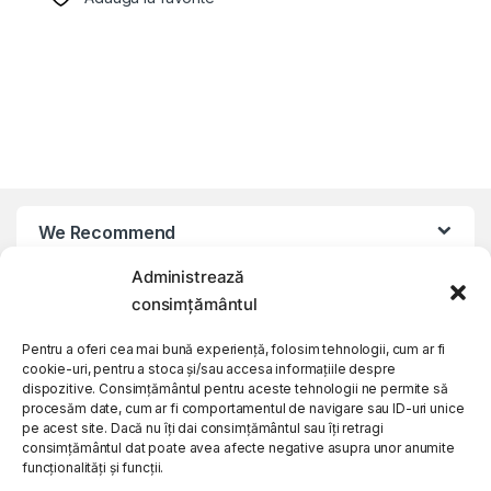
We Recommend
Administrează
My Account
consimțământul
Pentru a oferi cea mai bună experiență, folosim tehnologii, cum ar fi
Customer Care
cookie-uri, pentru a stoca și/sau accesa informațiile despre
dispozitive. Consimțământul pentru aceste tehnologii ne permite să
procesăm date, cum ar fi comportamentul de navigare sau ID-uri unice
About Us
pe acest site. Dacă nu îți dai consimțământul sau îți retragi
consimțământul dat poate avea afecte negative asupra unor anumite
funcționalități și funcții.