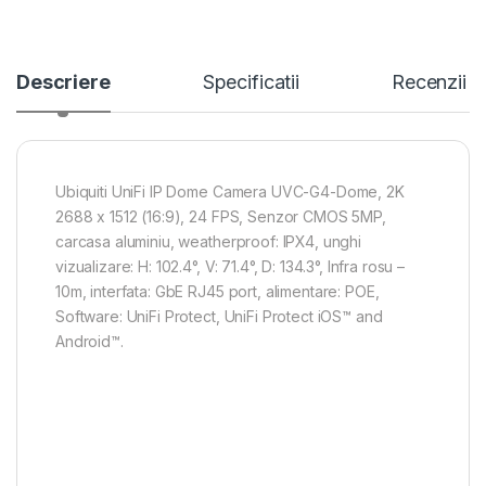
Descriere
Specificatii
Recenzii
Ubiquiti UniFi IP Dome Camera UVC-G4-Dome, 2K
2688 x 1512 (16:9), 24 FPS, Senzor CMOS 5MP,
carcasa aluminiu, weatherproof: IPX4, unghi
vizualizare: H: 102.4°, V: 71.4°, D: 134.3°, Infra rosu –
10m, interfata: GbE RJ45 port, alimentare: POE,
Software: UniFi Protect, UniFi Protect iOS™ and
Android™.