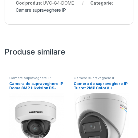
Cod produs:
UVC-G4-DOME
Categorie:
Camere supraveghere IP
Produse similare
Camere supraveghere IP
Camere supraveghere IP
Camera de supraveghere IP
Camera de supraveghere IP
Dome 8MP Hikvision DS-
Turret 2MP ColorVu
2CD2787G2HT- LIZS(2.8-
Hikvision DS-2CD1327G2H-
12MM)(EF), lentila
LIU(2.8MM),