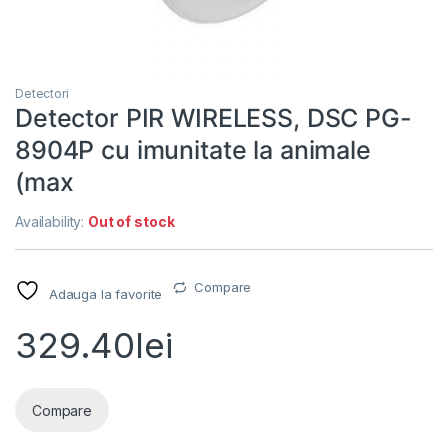
Detectori
Detector PIR WIRELESS, DSC PG-
8904P cu imunitate la animale
(max
Availability:
Out of stock
Compare
Adauga la favorite
329.40
lei
Compare