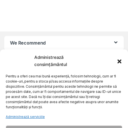
We Recommend
Administrează
My Account
consimțământul
Customer Care
Pentru a oferi cea mai bună experiență, folosim tehnologii, cum ar fi
cookie-uri, pentru a stoca și/sau accesa informațiile despre
dispozitive. Consimțământul pentru aceste tehnologii ne permite să
procesăm date, cum ar fi comportamentul de navigare sau ID-uri unice
About Us
pe acest site. Dacă nu îți dai consimțământul sau îți retragi
consimțământul dat poate avea afecte negative asupra unor anumite
funcționalități și funcții.
Administrează serviciile