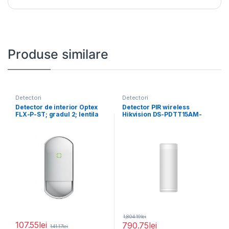
Produse similare
Detectori
Detectori
Detector de interior Optex
Detector PIR wireless
FLX-P-ST; gradul 2; lentila
Hikvision DS-PDTT15AM-
rotativa 180
LM-WE, frecventa de
operare: 868MHz, Tri-X
1,804.19
lei
107.55
lei
790.75
lei
141.17
lei