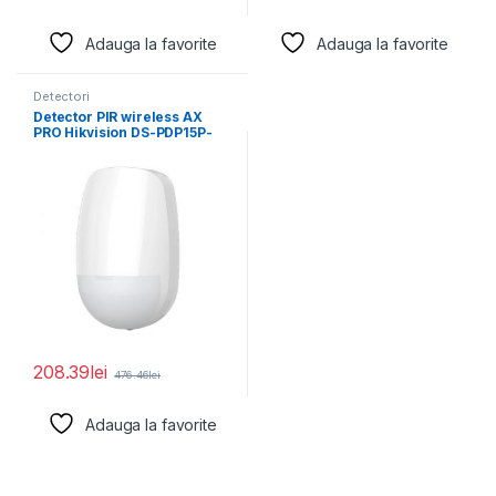
Adauga la favorite
Adauga la favorite
Detectori
Detector PIR wireless AX
PRO Hikvision DS-PDP15P-
EG2-WE(B), imunitate la
animale
208.39
lei
476.46
lei
Adauga la favorite