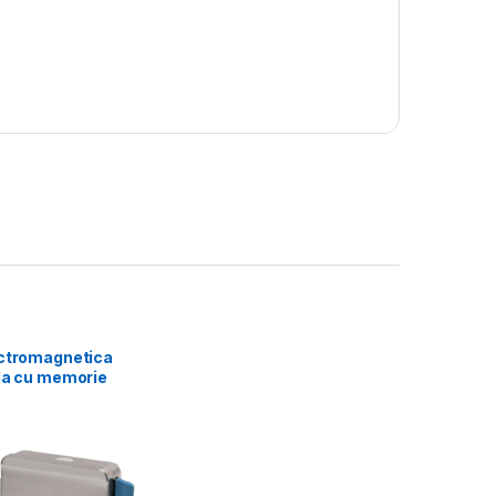
ectromagnetica
ila cu memorie
a. Montare
la: stanga sau