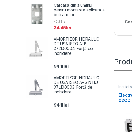
Carcasa din aluminiu
pentru montarea aplicata a
butoanelor
Cod
42.85
lei
34.45
lei
AMORTIZOR HIDRAULIC
DE USA ISEO ALB
37L100004; Forță de
inchidere:
Prod
94.11
lei
AMORTIZOR HIDRAULIC
DE USA ISEO ARGINTIU
Incuieto
37L100003; Forță de
inchidere:
Electr
02CC, 
94.11
lei
12Vcc 