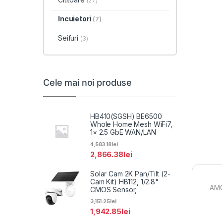
(27)
Incuietori
(7)
Seifuri
(3)
Cele mai noi produse
HB410(SGSH) BE6500
Whole Home Mesh WiFi7,
1× 2.5 GbE WAN/LAN
4,583.18
lei
2,866.38
lei
Solar Cam 2K Pan/Tilt (2-
Cam Kit) HB112, 1/2.8"
AMO
CMOS Sensor,
3,151.25
lei
1,942.85
lei