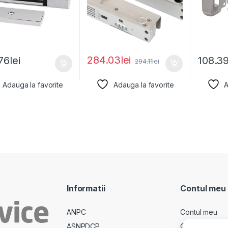
284.03
lei
76
lei
108.3
294.11
lei
Adauga la favorite
Adauga la favorite
A
Informatii
Contul meu
ANPC
Contul meu
ASNPDCP
Comenzi