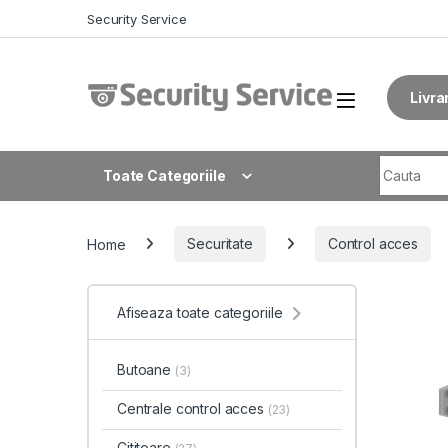
Skip to navigation
Skip to content
Security Service
Livra
Search fo
Toate Categoriile
Home
Securitate
Control acces
Afiseaza toate categoriile
Butoane
(3)
Centrale control acces
(23)
Cititoare