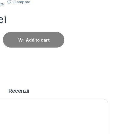
Compare
ite
ei
T STANDARD 3500 ARGINTIU 30-3500-0001-60-01 quantity
Add to cart
Recenzii