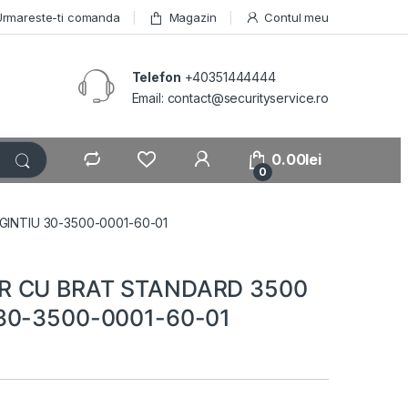
Urmareste-ti comanda
Magazin
Contul meu
Telefon
+40351444444
Email: contact@securityservice.ro
0.00
lei
0
INTIU 30-3500-0001-60-01
R CU BRAT STANDARD 3500
30-3500-0001-60-01