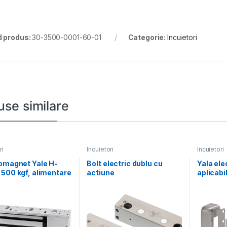
 produs:
30-3500-0001-60-01
Categorie:
Incuietori
use similare
ri
Incuietori
Incuietori
omagnet Yale H-
Bolt electric dublu cu
Yala el
500 kgf, alimentare
actiune
aplicab
sau 24Vc, contact
electromagnetica,
mecanic
monitorizare, temporizare
universa
si LED