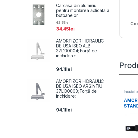
Carcasa din aluminiu
pentru montarea aplicata a
butoanelor
42.85
lei
Cod
34.45
lei
AMORTIZOR HIDRAULIC
DE USA ISEO ALB
37L100004; Forță de
inchidere:
Prod
94.11
lei
AMORTIZOR HIDRAULIC
DE USA ISEO ARGINTIU
37L100003; Forță de
Incuieto
inchidere:
AMORT
STAN
94.11
lei
30-35