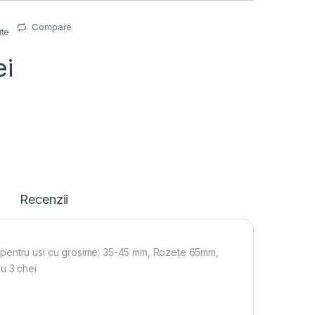
Compare
ite
ei
Recenzii
 pentru usi cu grosime: 35-45 mm, Rozete 65mm,
cu 3 chei