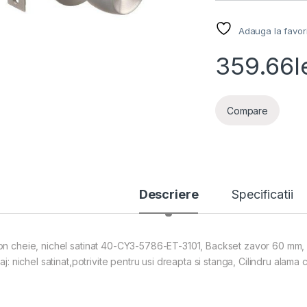
Adauga la favor
359.66
l
Compare
Descriere
Specificatii
on cheie, nichel satinat 40-CY3-5786-ET-3101, Backset zavor 60 mm,
saj: nichel satinat,potrivite pentru usi dreapta si stanga, Cilindru alama 