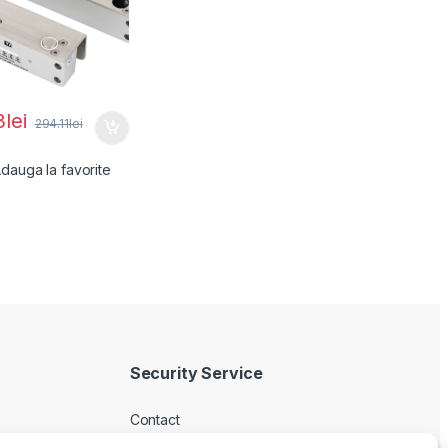
3
lei
294.11
lei
dauga la favorite
Security Service
Contact
Despre noi