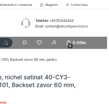
Urmareste-ti comanda
Magazin
Contul meu
Telefon
+40351444444
Email: contact@securityservice.ro
0.00
lei
0
T-3101, Backset zavor 60 mm, pentru
, nichel satinat 40-CY3-
01, Backset zavor 60 mm,
tock