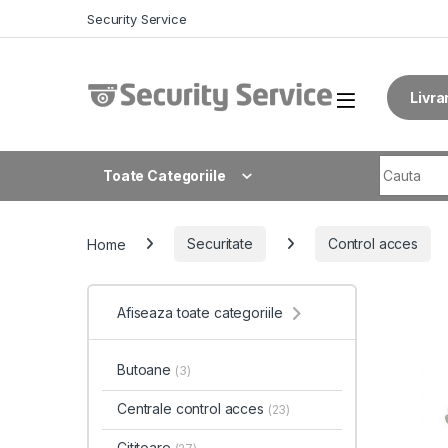
Skip to navigation
Skip to content
Security Service
Livra
Search fo
Toate Categoriile
Home
Securitate
Control acces
Afiseaza toate categoriile
Butoane
(3)
Centrale control acces
(23)
Cititoare