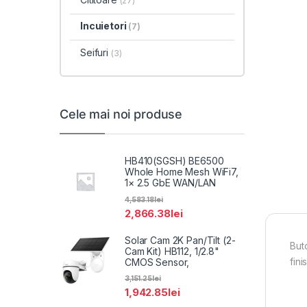
(27)
Incuietori
(7)
Seifuri
(3)
Cele mai noi produse
HB410(SGSH) BE6500
Whole Home Mesh WiFi7,
1× 2.5 GbE WAN/LAN
4,583.18
lei
2,866.38
lei
Solar Cam 2K Pan/Tilt (2-
But
Cam Kit) HB112, 1/2.8"
fini
CMOS Sensor,
3,151.25
lei
1,942.85
lei