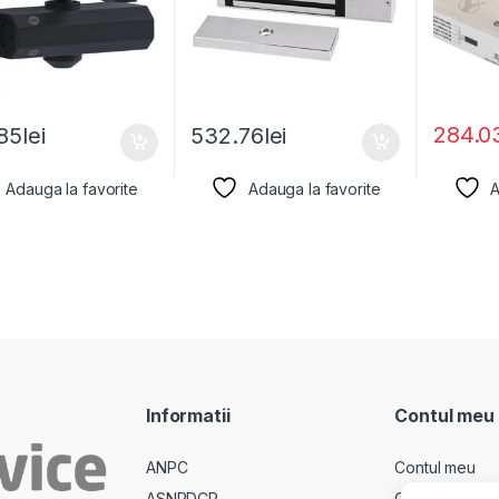
284.0
85
lei
532.76
lei
Adauga la favorite
Adauga la favorite
A
Informatii
Contul meu
ANPC
Contul meu
ASNPDCP
Comenzi