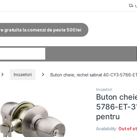
re gratuita la comenzi de peste 500 lei
r:
Incuietori
Buton cheie, nichel satinat 40-CY3-5786-E
Incuietori
Buton cheie
5786-ET-31
pentru
Availability:
Out of s