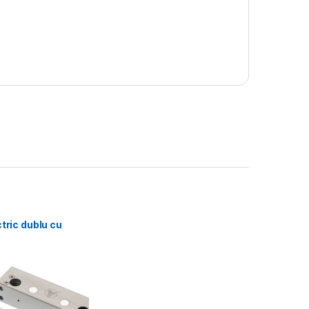
ctric dublu cu
magnetica,
izare, temporizare