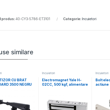
 produs:
40-CY3-5786-ET3101
Categorie:
Incuietori
use similare
ri
Incuietori
Incuietori
IZOR CU BRAT
Electromagnet Yale H-
Bolt ele
DARD 3500 NEGRU
02CC, 500 kgf, alimentare
actiune
00-0001-55-01
12Vcc sau 24Vc, contact
electro
monitor
si LED