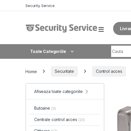
Skip to navigation
Skip to content
Security Service
Livra
Search fo
Toate Categoriile
Home
Securitate
Control acces
Afiseaza toate categoriile
Butoane
(3)
Centrale control acces
(23)
Cititoare