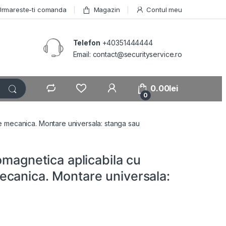
Urmareste-ti comanda
Magazin
Contul meu
Telefon
+40351444444
Email: contact@securityservice.ro
0.00
lei
0
e mecanica. Montare universala: stanga sau
omagnetica aplicabila cu
canica. Montare universala: