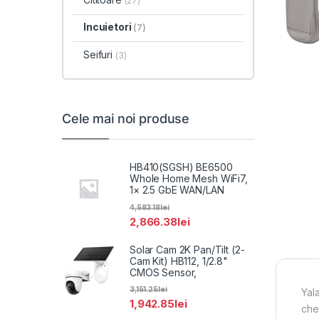
(27)
Incuietori
(7)
Seifuri
(3)
Cele mai noi produse
HB410(SGSH) BE6500
Whole Home Mesh WiFi7,
1× 2.5 GbE WAN/LAN
4,583.18
lei
2,866.38
lei
Solar Cam 2K Pan/Tilt (2-
Cam Kit) HB112, 1/2.8"
CMOS Sensor,
3,151.25
lei
Yal
1,942.85
lei
che