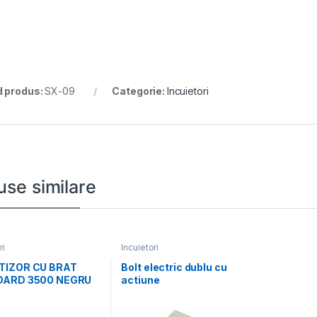
 produs:
SX-09
Categorie:
Incuietori
use similare
ri
Incuietori
IZOR CU BRAT
Bolt electric dublu cu
DARD 3500 NEGRU
actiune
00-0001-55-01
electromagnetica,
monitorizare, temporizare