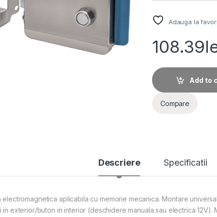
Adauga la favor
108.39
l
Add to 
Compare
Descriere
Specificatii
a electromagnetica aplicabila cu memorie mecanica. Montare universal
i in exterior/buton in interior (deschidere manuala sau electrica 12V). 