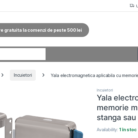
re gratuita la comenzi de peste 500 lei
r:
Incuietori
Yala electromagnetica aplicabila cu memori
Incuietori
Yala electr
memorie me
stanga sau
Availability:
1 în stoc