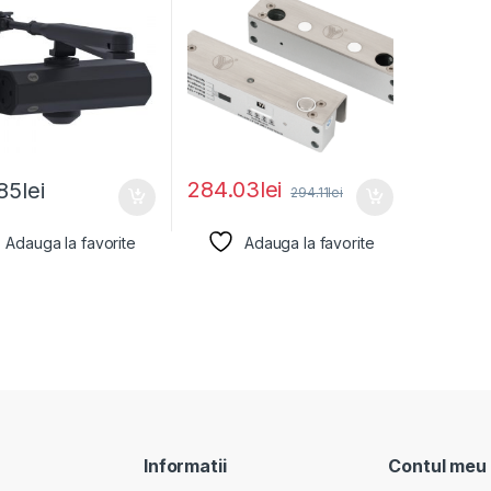
si LED
284.03
lei
85
lei
294.11
lei
Adauga la favorite
Adauga la favorite
Informatii
Contul meu