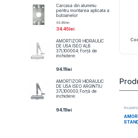
Carcasa din aluminiu
pentru montarea aplicata a
butoanelor
42.85
lei
34.45
lei
Cod
AMORTIZOR HIDRAULIC
DE USA ISEO ALB
37L100004; Forță de
inchidere:
94.11
lei
Prod
AMORTIZOR HIDRAULIC
DE USA ISEO ARGINTIU
37L100003; Forță de
inchidere:
Incuieto
94.11
lei
AMORT
STAN
30-35