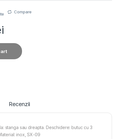
Compare
ite
ei
cart
Recenzii
a: stanga sau dreapta. Deschidere: butuc cu 3
Material: inox, SX-09