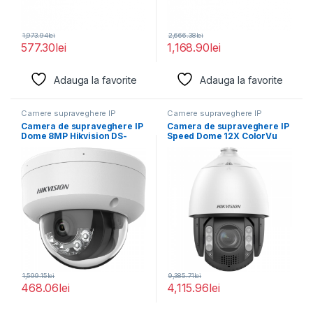
1,973.94
lei
2,666.38
lei
577.30
lei
1,168.90
lei
Adauga la favorite
Adauga la favorite
Camere supraveghere IP
Camere supraveghere IP
Camera de supraveghere IP
Camera de supraveghere IP
Dome 8MP Hikvision DS-
Speed Dome 12X ColorVu
2CD1183G2-LIUF(2.8MM),
4MP Hikvision
lentila fixa
1,599.15
lei
9,385.71
lei
468.06
lei
4,115.96
lei