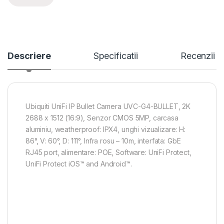
Descriere
Specificatii
Recenzii
Ubiquiti UniFi IP Bullet Camera UVC-G4-BULLET, 2K
2688 x 1512 (16:9), Senzor CMOS 5MP, carcasa
aluminiu, weatherproof: IPX4, unghi vizualizare: H:
86°, V: 60°, D: 111°, Infra rosu – 10m, interfata: GbE
RJ45 port, alimentare: POE, Software: UniFi Protect,
UniFi Protect iOS™ and Android™.