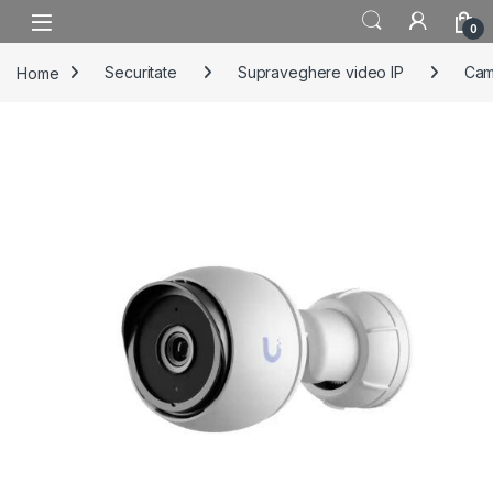
Skip to navigation
Skip to content
0
Home
Securitate
Supraveghere video IP
Cam