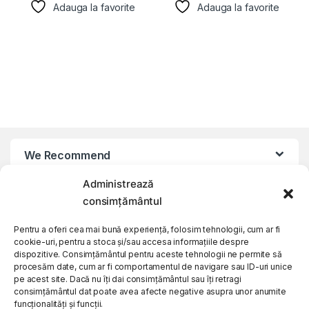
Adauga la favorite
Adauga la favorite
We Recommend
Administrează
My Account
consimțământul
Pentru a oferi cea mai bună experiență, folosim tehnologii, cum ar fi
Customer Care
cookie-uri, pentru a stoca și/sau accesa informațiile despre
dispozitive. Consimțământul pentru aceste tehnologii ne permite să
procesăm date, cum ar fi comportamentul de navigare sau ID-uri unice
About Us
pe acest site. Dacă nu îți dai consimțământul sau îți retragi
consimțământul dat poate avea afecte negative asupra unor anumite
funcționalități și funcții.