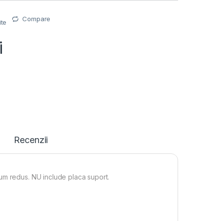
Compare
ite
i
Recenzii
um redus. NU include placa suport.