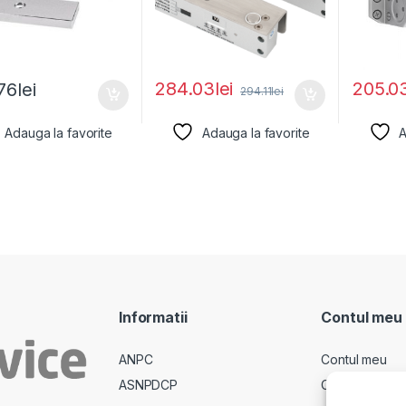
284.03
lei
205.0
76
lei
294.11
lei
Adauga la favorite
Adauga la favorite
A
Informatii
Contul meu
ANPC
Contul meu
ASNPDCP
Comenzi