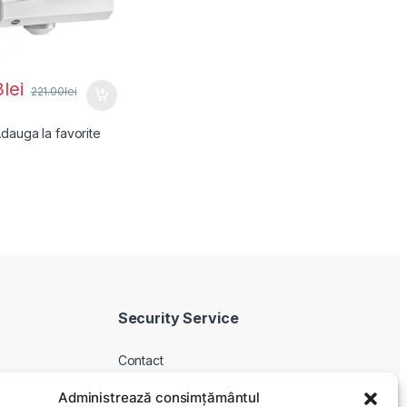
3
lei
221.00
lei
dauga la favorite
Security Service
Contact
Despre noi
Administrează consimțământul