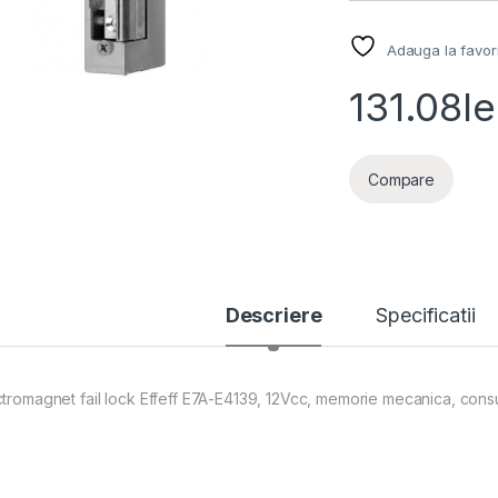
Adauga la favor
131.08
le
Compare
Descriere
Specificatii
ctromagnet fail lock Effeff E7A-E4139, 12Vcc, memorie mecanica, cons