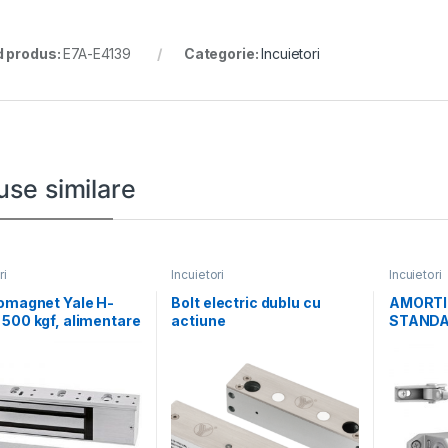
 produs:
E7A-E4139
Categorie:
Incuietori
use similare
ri
Incuietori
Incuietori
omagnet Yale H-
Bolt electric dublu cu
AMORTI
500 kgf, alimentare
actiune
STANDA
sau 24Vc, contact
electromagnetica,
3500-0
monitorizare, temporizare
si LED