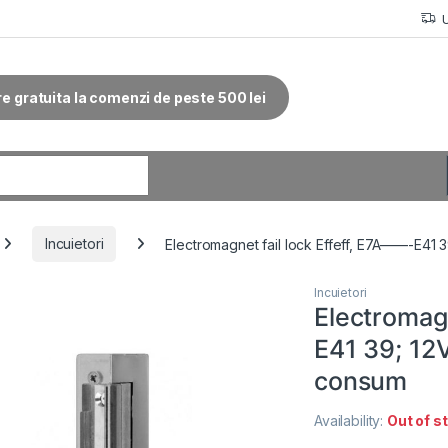
re gratuita la comenzi de peste 500 lei
r:
Incuietori
Electromagnet fail lock Effeff, E7A——-E41
Incuietori
Electromagn
E41 39; 12
consum
Availability:
Out of s