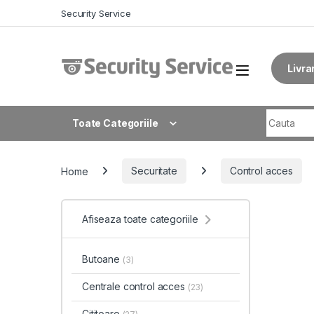
Skip to navigation
Skip to content
Security Service
Livra
Search fo
Toate Categoriile
Home
Securitate
Control acces
Afiseaza toate categoriile
Butoane
(3)
Centrale control acces
(23)
Cititoare