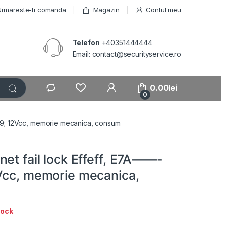
Urmareste-ti comanda
Magazin
Contul meu
Telefon
+40351444444
Email: contact@securityservice.ro
0.00
lei
0
 39; 12Vcc, memorie mecanica, consum
et fail lock Effeff, E7A——-
Vcc, memorie mecanica,
tock