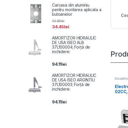
Carcasa din aluminiu
pentru montarea aplicata a
butoanelor
Cod
42.85
lei
34.45
lei
AMORTIZOR HIDRAULIC
DE USA ISEO ALB
37L100004; Forță de
inchidere:
Prod
94.11
lei
AMORTIZOR HIDRAULIC
Incuieto
DE USA ISEO ARGINTIU
37L100003; Forță de
Electr
inchidere:
02CC, 
12Vcc 
94.11
lei