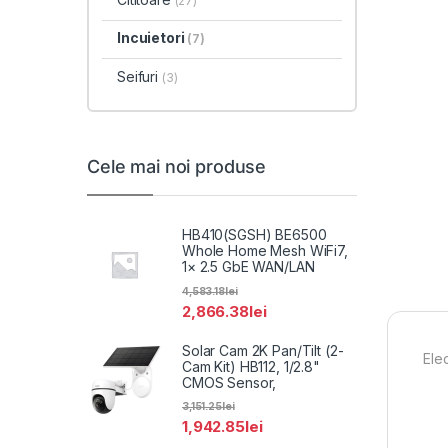
(27)
Incuietori
(7)
Seifuri
(3)
Cele mai noi produse
HB410(SGSH) BE6500
Whole Home Mesh WiFi7,
1× 2.5 GbE WAN/LAN
4,583.18
lei
2,866.38
lei
Solar Cam 2K Pan/Tilt (2-
Ele
Cam Kit) HB112, 1/2.8"
CMOS Sensor,
3,151.25
lei
1,942.85
lei