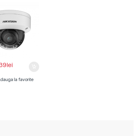
2787G2HT-
8-12MM)(EF),
.39
lei
dauga la favorite