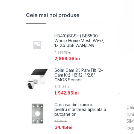
Cele mai noi produse
HB410(SGSH) BE6500
Whole Home Mesh WiFi7,
1× 2.5 GbE WAN/LAN
4,583.18
lei
2,866.38
lei
Solar Cam 2K Pan/Tilt (2-
Cam Kit) HB112, 1/2.8"
CMOS Sensor,
3,151.25
lei
1,942.85
lei
Carcasa din aluminiu
Cam
pentru montarea aplicata a
butoanelor
ilu
SIM
42.85
lei
34.45
lei
log