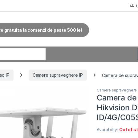
re gratuita la comenzi de peste 500 lei
r:
eo IP
Camere supraveghere IP
Camera de suprav
Camere supraveghere 
Camera de 
Hikvision 
ID/4G/C05
Availability:
Out of s