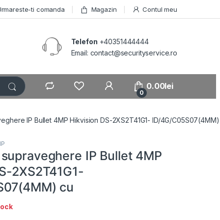
Urmareste-ti comanda
Magazin
Contul meu
Telefon
+40351444444
Email: contact@securityservice.ro
0.00
lei
0
eghere IP Bullet 4MP Hikvision DS-2XS2T41G1- ID/4G/C05S07(4MM)
IP
supraveghere IP Bullet 4MP
DS-2XS2T41G1-
S07(4MM) cu
tock