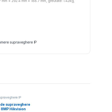
3.7 mm × 292.4 mm × 188.7 mm, greutate: 1.42kg,
mere supraveghere IP
praveghere IP
de supraveghere
 8MP Hikvision