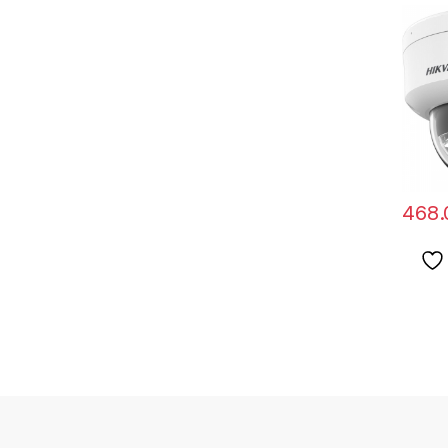
DS-2C
LIUF(2
468.