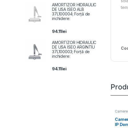
sol
AMORTIZOR HIDRAULIC
tem
DE USA ISEO ALB
37L100004; Forță de
inchidere:
94.11
lei
AMORTIZOR HIDRAULIC
DE USA ISEO ARGINTIU
Cod
37L100003; Forță de
inchidere:
94.11
lei
Prod
Camere 
Camer
IP Do