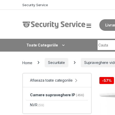
Skip to navigation
Skip to content
Security Service
Livra
Search fo
Toate Categoriile
Home
Securitate
Supraveghere vid
Afiseaza toate categoriile
-
57%
Camere supraveghere IP
(456)
NVR
(59)