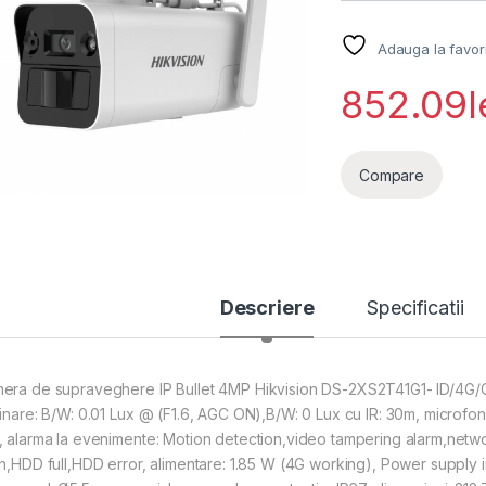
Adauga la favor
852.09
l
Compare
Descriere
Specificatii
era de supraveghere IP Bullet 4MP Hikvision DS-2XS2T41G1- ID/4G/C
minare: B/W: 0.01 Lux @ (F1.6, AGC ON),B/W: 0 Lux cu IR: 30m, microfon
, alarma la evenimente: Motion detection,video tampering alarm,networ
in,HDD full,HDD error, alimentare: 1.85 W (4G working), Power supply