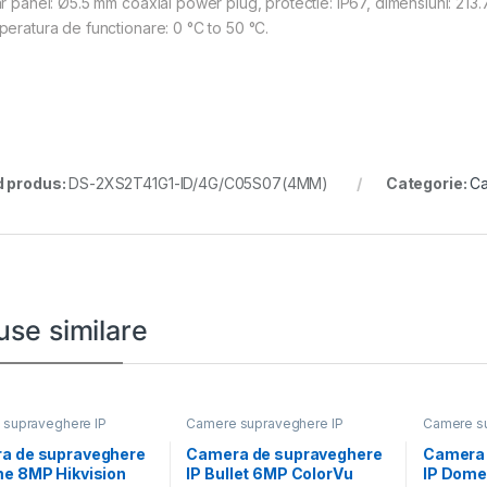
ar panel: Ø5.5 mm coaxial power plug, protectie: IP67, dimensiuni: 21
peratura de functionare: 0 °C to 50 °C.
 produs:
DS-2XS2T41G1-ID/4G/C05S07(4MM)
Categorie:
Ca
use similare
supraveghere IP
Camere supraveghere IP
Camere su
a de supraveghere
Camera de supraveghere
Camera 
me 8MP Hikvision
IP Bullet 6MP ColorVu
IP Dome