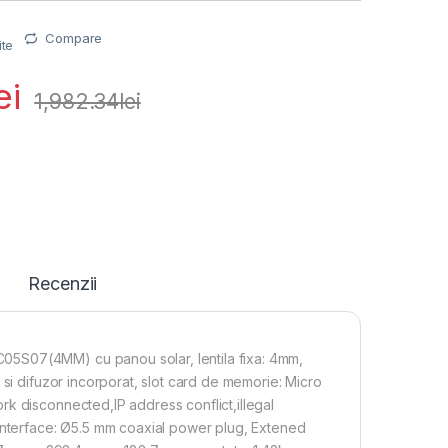
Compare
ite
ei
1,982.34
lei
Recenzii
05S07(4MM) cu panou solar, lentila fixa: 4mm,
 si difuzor incorporat, slot card de memorie: Micro
k disconnected,IP address conflict,illegal
 interface: Ø5.5 mm coaxial power plug, Extened