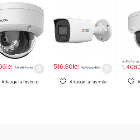
D1183G2-
Hikvision DS-
DS-2CD
.8MM), lentila fixa
2CD1067G2H-
LIZS(2.
LIU(2.8MM),
lentila
3,115.12
lei
06
lei
516.80
lei
1,408
1,599.15
lei
1,765.54
lei
Adauga la favorite
Adauga la favorite
A